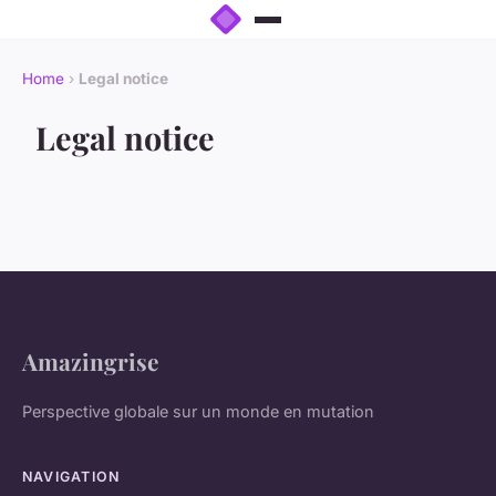
Home
›
Legal notice
Legal notice
Amazingrise
Perspective globale sur un monde en mutation
NAVIGATION